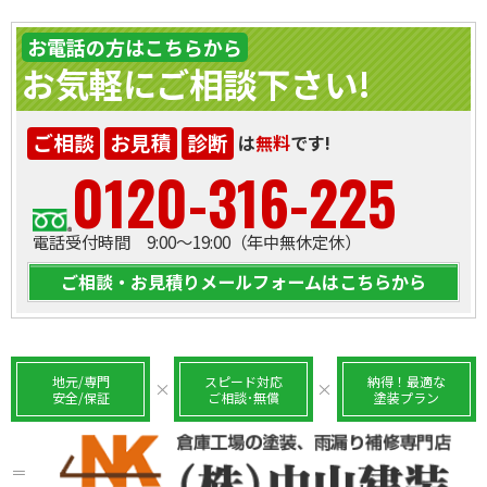
お電話の方はこちらから
お気軽にご相談下さい!
ご相談
お見積
診断
は
無料
です!
0120-316-225
電話受付時間 9:00～19:00（年中無休定休）
ご相談・お見積りメールフォームはこちらから
地元/専門
スピード対応
納得！最適な
×
×
安全/保証
ご相談･無償
塗装プラン
＝