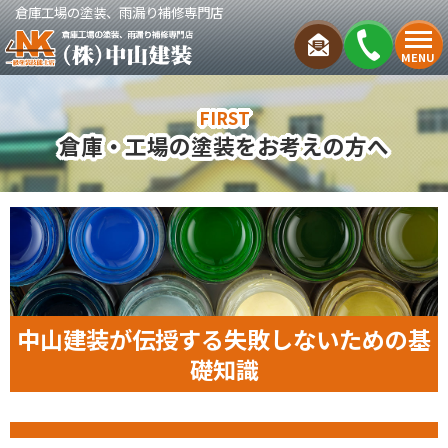
倉庫工場の塗装、雨漏り補修専門店
MENU
FIRST
倉庫・工場の塗装をお考えの方へ
中山建装が伝授する失敗しないための基
礎知識