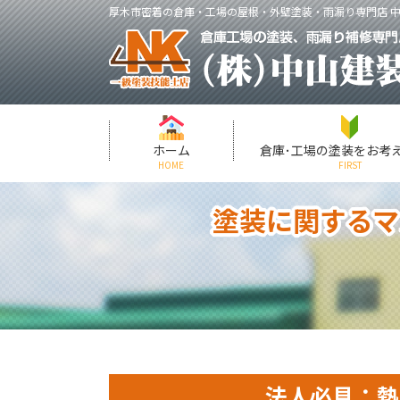
厚木市密着の倉庫・工場の屋根・外壁塗装・雨漏り専門店 
ホーム
倉庫･工場の塗装をお考
HOME
FIRST
塗装に関するマ
法人必見：熱