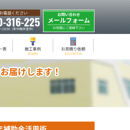
お電話ください
お問い合わせ
0-316-225
メールフォーム
お気軽にご連絡下さい
～19:00（年中無休定休）
ー表
施工事例
お見積り依頼
WORKS
QUOTATION
をお届けします！
年補助金活用術