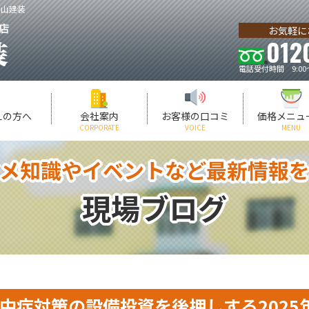
中山建装
お気軽に
012
電話受付時間 9:00
えの方へ
会社案内
お客様の口コミ
価格メニュ
CORPORATE
VOICE
MENU
メ知識やイベントなど最新情報
現場ブログ
中症対策の設備投資を後押しする2025